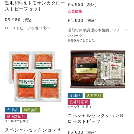
黒毛和牛&トモサンカクロー
¥
5,960
（税込）
ストビーフセット
会員価格
¥
5,980
¥
4,800
（税込）
（税込）
ローストビーフを食べ比べ
湯煎で簡単調理の本格的ディナーハ
ンバーグ
販売を終了しました。
冷凍品
送料無料
熨斗対応可
クール便でお届け
冷凍品
送料無料
スペシャルセレクションＢ
熨斗対応可
ローストビーフ
クール便でお届け
スペシャルセレクションＨ
¥
5,600
（税込）