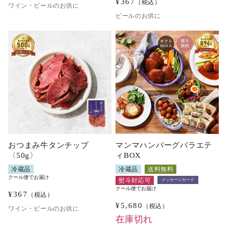
¥
367
（税込）
ワイン・ビールのお供に
ビールのお供に
おつまみ牛タンチップ
マンマハンバーグバラエテ
〈50g〉
ィBOX
冷蔵品
冷蔵品
送料無料
クール便でお届け
熨斗対応可
メッセージカード
クール便でお届け
¥
367
（税込）
¥
5,680
（税込）
ワイン・ビールのお供に
在庫切れ