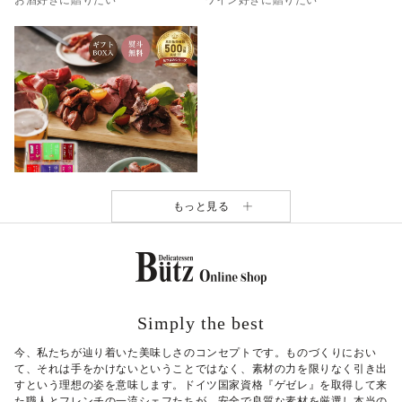
もっと見る
おつまみギフトボックス
¥
2,952
（税込）
＼今月のおトク商品／
ワイン・ビールのお供に
Simply the best
今、私たちが辿り着いた美味しさのコンセプトです。ものづくりにおい
て、それは手をかけないということではなく、素材の力を限りなく引き出
すという理想の姿を意味します。ドイツ国家資格『ゲゼレ』を取得して来
た職人とフレンチの一流シェフたちが、安全で良質な素材を厳選し本当の