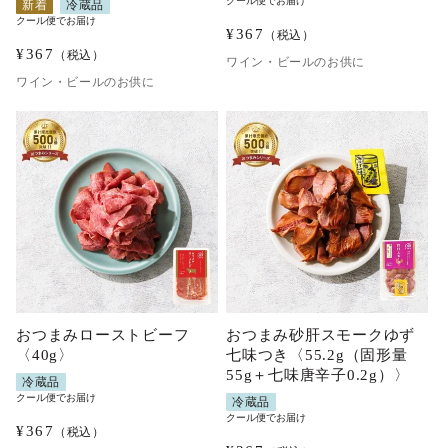
クール便でお届け
新着
冷蔵品
クール便でお届け
¥
367
（税込）
¥
367
（税込）
ワイン・ビールのお供に
ワイン・ビールのお供に
おつまみローストビーフ
おつまみ砂肝スモークゆず
〈40g〉
七味つき〈55.2g（固形量
55g＋七味唐辛子0.2g）〉
冷蔵品
クール便でお届け
冷蔵品
クール便でお届け
¥
367
（税込）