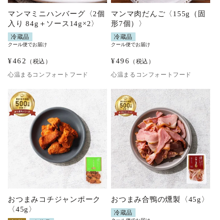
マンマミニハンバーグ〈2個
マンマ肉だんご〈155g（固
入り 84g＋ソース14g×2〉
形7個）〉
冷蔵品
冷蔵品
クール便でお届け
クール便でお届け
¥
462
¥
496
（税込）
（税込）
心温まるコンフォートフード
心温まるコンフォートフード
おつまみコチジャンポーク
おつまみ合鴨の燻製〈45g〉
〈45g〉
冷蔵品