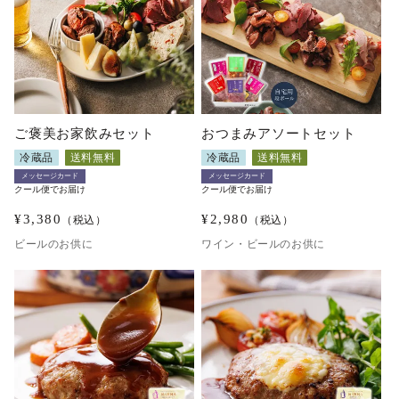
ご褒美お家飲みセット
おつまみアソートセット
冷蔵品
送料無料
冷蔵品
送料無料
メッセージカード
メッセージカード
クール便でお届け
クール便でお届け
¥
3,380
¥
2,980
（税込）
（税込）
ビールのお供に
ワイン・ビールのお供に