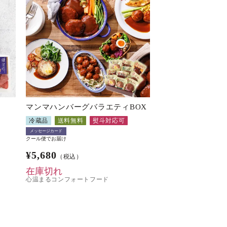
〉
マンマハンバーグバラエティBOX
冷蔵品
送料無料
熨斗対応可
メッセージカード
クール便でお届け
¥
5,680
（税込）
在庫切れ
心温まるコンフォートフード