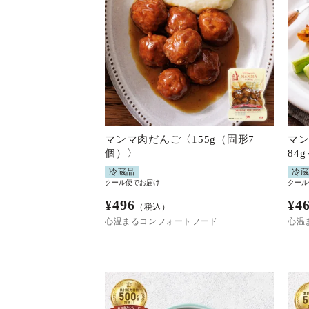
マンマ肉だんご〈155g（固形7
マン
個）〉
84
冷蔵品
冷
クール便でお届け
クール
¥
496
¥
4
（税込）
心温まるコンフォートフード
心温