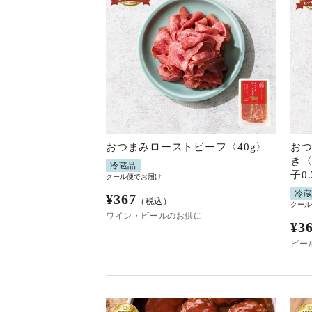
おつまみローストビーフ〈40g〉
お
き〈
冷蔵品
子0
クール便でお届け
冷
¥
367
（税込）
クール
ワイン・ビールのお供に
¥
3
ビー