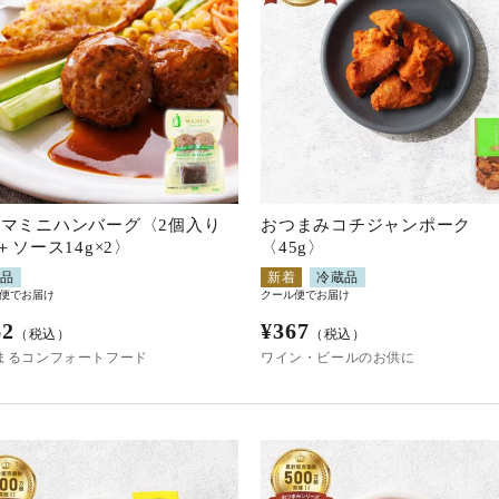
マミニハンバーグ〈2個入り
おつまみコチジャンポーク
g＋ソース14g×2〉
〈45g〉
蔵品
新着
冷蔵品
便でお届け
クール便でお届け
62
¥
367
（税込）
（税込）
まるコンフォートフード
ワイン・ビールのお供に