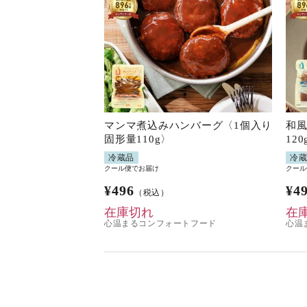
マンマ煮込みハンバーグ〈1個入り
和風
固形量110g〉
12
冷蔵品
冷
クール便でお届け
クール
¥
496
¥
4
（税込）
在庫切れ
在
心温まるコンフォートフード
心温