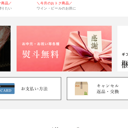
ク商品／
＼今月のおトク商品／
贈りたい
ワイン・ビールのお供に