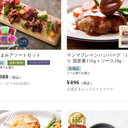
つまみアソートセット
マンマプレーンハンバーグ〈
り 固形量110g＋ソース28g〉
蔵品
送料無料
メッセージカード
便でお届け
冷蔵品
クール便でお届け
980
（税込）
¥
496
（税込）
ン・ビールのお供に
心温まるコンフォートフード