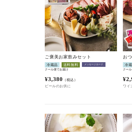
ご褒美お家飲みセット
お
冷蔵品
送料無料
冷
メッセージカード
クール便でお届け
クール
¥
3,380
¥
2,
（税込）
ビールのお供に
ワイ