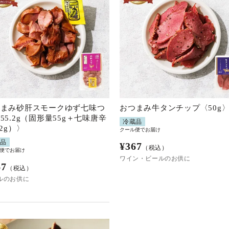
つまみ砂肝スモークゆず七味つ
おつまみ牛タンチップ〈50g
55.2g（固形量55g＋七味唐辛
冷蔵品
.2g）〉
クール便でお届け
蔵品
¥
367
（税込）
便でお届け
ワイン・ビールのお供に
67
（税込）
ルのお供に