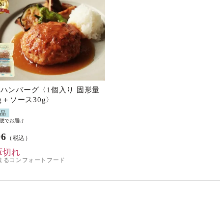
ハンバーグ〈1個入り 固形量
0g＋ソース30g〉
蔵品
便でお届け
96
（税込）
庫切れ
まるコンフォートフード