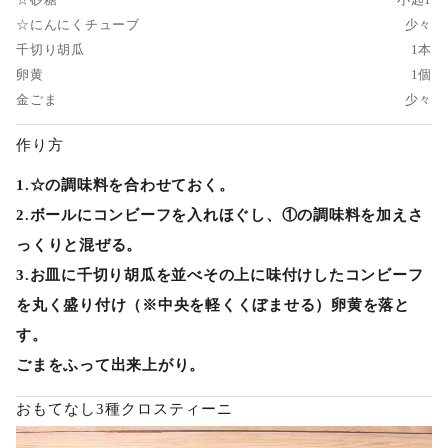
☆にんにくチューブ
少々
千切り胡瓜
1本
卵黄
1個
金ごま
少々
作り方
1.☆の調味料を合わせておく。
2.ボールにコンビーフを入れほぐし、①の調味料を加えさ
っくりと混ぜる。
3.お皿に千切り胡瓜を並べその上に味付けしたコンビーフ
を丸く盛り付け（※中央を軽くくぼませる）卵黄を落と
す。
ごまをふって出来上がり。
おもてなし3種クロスティーニ