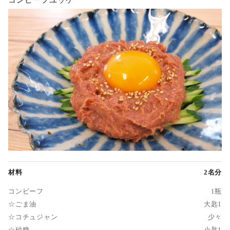
材料
2名分
コンビーフ
1瓶
☆ごま油
大匙1
☆コチュジャン
少々
☆砂糖
小匙1