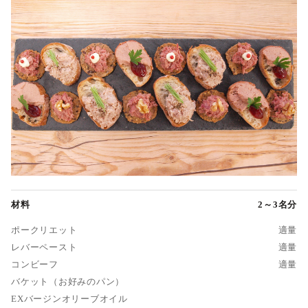
材料
2～3名分
ポークリエット
適量
レバーペースト
適量
コンビーフ
適量
バケット（お好みのパン）
EXバージンオリーブオイル