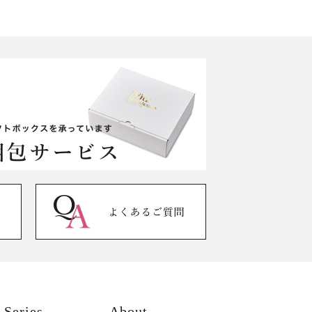
Series
About