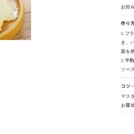
お好
作り
1.
き、
面を
2.
ソー
コツ
マス
お醤