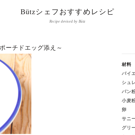
Bützシェフおすすめレシピ
Recipe devised by Bütz
ポーチドエッグ添え～
材料
バイ
シュ
パン
小麦
卵
サニ
グリ