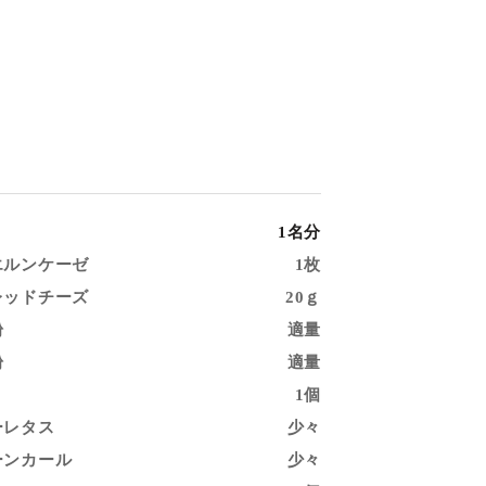
1名分
エルンケーゼ
1枚
レッドチーズ
20ｇ
粉
適量
粉
適量
1個
ーレタス
少々
ーンカール
少々