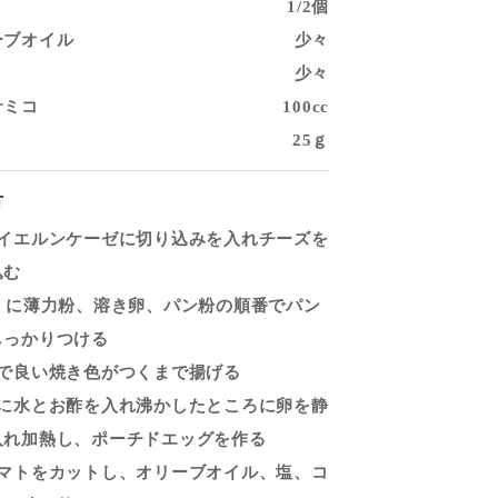
ト
1/2個
ーブオイル
少々
少々
サミコ
100cc
25ｇ
方
バイエルンケーゼに切り込みを入れチーズを
込む
1、に薄力粉、溶き卵、パン粉の順番でパン
しっかりつける
油で良い焼き色がつくまで揚げる
鍋に水とお酢を入れ沸かしたところに卵を静
入れ加熱し、ポーチドエッグを作る
トマトをカットし、オリーブオイル、塩、コ