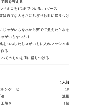
ウで味を整える
ルサミコを1/2までつめる。(ソース
野菜は適度な大きさにちぎりお皿に盛りつけ
鍋にじゃがいもを水から茹でて煮えたら水を
じゃがいもをつぶす
牛乳をつぶしたじゃがいもに入れマッシュポ
を作る
．すべてのものを皿に盛りつける
1人前
エルンケーゼ
1P
ダ油
適量
目玉焼き）
1個