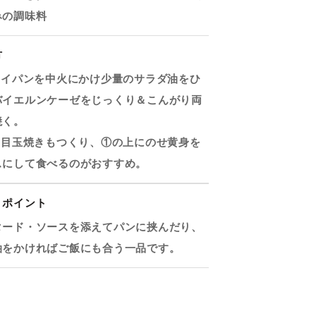
みの調味料
方
フライパンを中火にかけ少量のサラダ油をひ
バイエルンケーゼをじっくり＆こんがり両
焼く。
半熟目玉焼きもつくり、①の上にのせ黄身を
スにして食べるのがおすすめ。
・ポイント
タード・ソースを添えてパンに挟んだり、
油をかければご飯にも合う一品です。