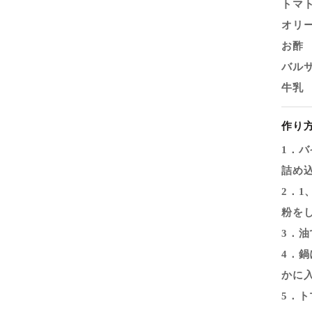
トマ
オリ
お酢
バル
牛乳
作り
1．
詰め
2．
粉を
3．
4．
かに
5．