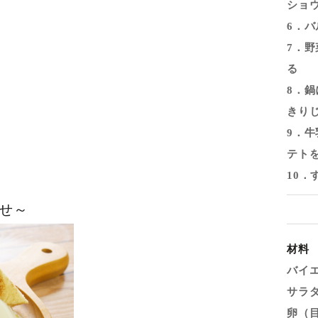
ショ
6．バ
7．
る
8．
きり
9．
テト
10
せ～
材料
バイ
サラ
卵（