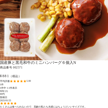
国産豚と黒毛和牛のミニハンバーグ６個入N
商品番号
002571
¥
881
（税込）
5.00
1
1
件中
1
-
1
件表示
MM
1
60代
投稿日
2025/01/25
たくさんは食べられないので、高齢の私たち夫婦にはちょうどいいサイズです。
