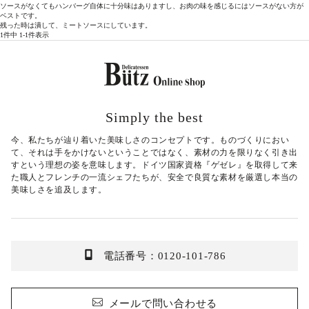
ソースがなくてもハンバーグ自体に十分味はありますし、お肉の味を感じるにはソースがない方が
ベストです。

残った時は潰して、ミートソースにしています。
1
件中
1
-
1
件表示
Simply the best
今、私たちが辿り着いた美味しさのコンセプトです。ものづくりにおい
て、それは手をかけないということではなく、素材の力を限りなく引き出
すという理想の姿を意味します。ドイツ国家資格『ゲゼレ』を取得して来
た職人とフレンチの一流シェフたちが、安全で良質な素材を厳選し本当の
美味しさを追及します。
電話番号：0120-101-786
メールで問い合わせる