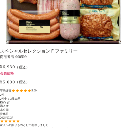
スペシャルセレクションＦファミリー
商品番号
090509
¥
6,930
（税込）
会員価格
¥
5,000
（税込）
5.00
2
2
件中
1
-
2
件表示
K&Y
1
購入者
非公開
投稿日
2025/07/27
友人への贈りものとして利用しました。
