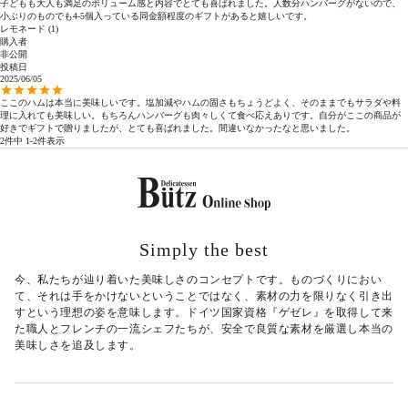
子どもも大人も満足のボリューム感と内容でとても喜ばれました。人数分ハンバーグがないので、
小ぶりのものでも4-5個入っている同金額程度のギフトがあると嬉しいです。
レモネード
1
購入者
非公開
投稿日
2025/06/05
ここのハムは本当に美味しいです。塩加減やハムの固さもちょうどよく、そのままでもサラダや料
理に入れても美味しい。もちろんハンバーグも肉々しくて食べ応えありです。自分がここの商品が
好きでギフトで贈りましたが、とても喜ばれました。間違いなかったなと思いました。
2
件中
1
-
2
件表示
Simply the best
今、私たちが辿り着いた美味しさのコンセプトです。ものづくりにおい
て、それは手をかけないということではなく、素材の力を限りなく引き出
すという理想の姿を意味します。ドイツ国家資格『ゲゼレ』を取得して来
た職人とフレンチの一流シェフたちが、安全で良質な素材を厳選し本当の
美味しさを追及します。