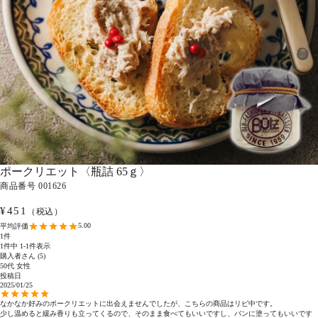
ポークリエット〈瓶詰 65ｇ〉
商品番号
001626
¥
451
（税込）
5.00
1
1
件中
1
-
1
件表示
購入者さん
5
50代
女性
投稿日
2025/01/25
なかなか好みのポークリエットに出会えませんでしたが、こちらの商品はリピ中です。

少し温めると緩み香りも立ってくるので、そのまま食べてもいいですし、パンに塗ってもいいです