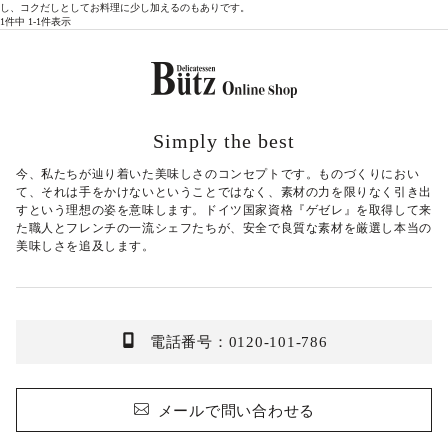
し、コクだしとしてお料理に少し加えるのもありです。
1
件中
1
-
1
件表示
Simply the best
今、私たちが辿り着いた美味しさのコンセプトです。ものづくりにおい
て、それは手をかけないということではなく、素材の力を限りなく引き出
すという理想の姿を意味します。ドイツ国家資格『ゲゼレ』を取得して来
た職人とフレンチの一流シェフたちが、安全で良質な素材を厳選し本当の
美味しさを追及します。
電話番号：0120-101-786
メールで問い合わせる