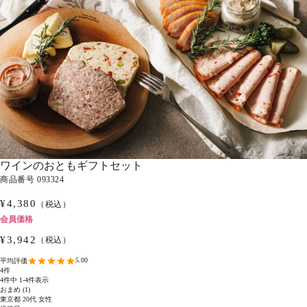
ワインのおともギフトセット
商品番号
093324
¥
4,380
（税込）
会員価格
¥
3,942
（税込）
5.00
4
4
件中
1
-
4
件表示
おまめ
1
東京都
20代
女性