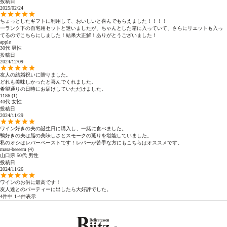
投稿日
2025/02/24
ちょっとしたギフトに利用して、おいしいと喜んでもらえました！！！！

一ランク下の自宅用セットと迷いましたが、ちゃんとした箱に入っていて、さらにリエットも入っ
てるのでこちらにしました！結果大正解！ありがとうございました！
apple
30代
男性
投稿日
2024/12/09
友人の結婚祝いに贈りました。

どれも美味しかったと喜んでくれました。

希望通りの日時にお届けしていただけました。
1186
1
40代
女性
投稿日
2024/11/29
ワイン好きの夫の誕生日に購入し、一緒に食べました。

鴨好きの夫は脂の美味しさとスモークの薫りを堪能していました。

私のオシはレバーペーストです！レバーが苦手な方にもこちらはオススメです。
masa-beeeem
4
山口県
50代
男性
投稿日
2024/11/26
ワインのお供に最高です！

友人達とのパーティーに出したら大好評でした。
4
件中
1
-
4
件表示