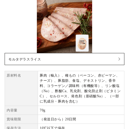
モルタデラスライス
原材料名
豚肉（輸入）、種もの（ベーコン、赤ピーマン、
チーズ）、豚脂肪、食塩、デキストリン、香辛
料、コラーゲン／調味料（有機酸等）、リン酸塩
（Na）、酢酸Ca、乳化剤、酸化防止剤（ビタミン
C）、セルロース、発色剤（亜硝酸Na）、（一部
に乳成分・豚肉を含む）
内容量
70g
賞味期限
（発送日から）20日間
保存方法
10℃以下で保存