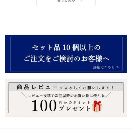
おつまみギフトボックス
¥
2,952
（税込）
＼今月のおトク商品／
ワイン・ビールのお供に