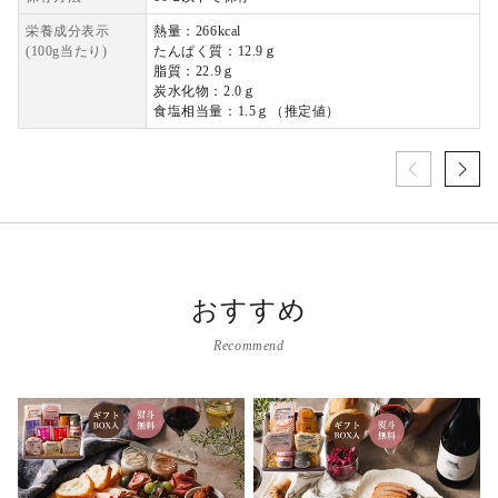
栄養成分表示
熱量：266kcal
(100g当たり)
たんぱく質：12.9ｇ
脂質：22.9ｇ
炭水化物：2.0ｇ
食塩相当量：1.5ｇ（推定値）
おすすめ
Recommend