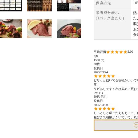
保存方法
1
栄養成分表示
熱
(1パック当たり)
た
脂
炭
食
5.00
3
1588
3
30代
投稿日
2025/03/24
ピリッと効いてる胡椒がいいで
笑

リピありです！次は多めに買お
ichi
1
50代
男性
投稿日
2025/03/20
しっとりと歯ごたえもあって、食
粗びき黒胡椒がきいていて、気