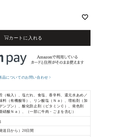
カートに入れる
商品についてのお問い合わせ
舌（輸入）、塩だれ、食塩、香辛料、還元水あめ／
味料（有機酸等）、リン酸塩（Ｎａ）、増粘剤（加
デンプン）、酸化防止剤（ビタミンＣ）、発色剤
亜硝酸Ｎａ）、（一部に牛肉・ごまを含む）
g
発送日から）20日間