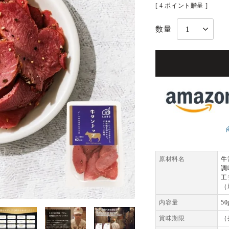
[
4
ポイント贈呈 ]
原材料名
牛
調
工
（
内容量
50
賞味期限
（