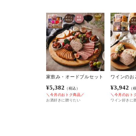
家飲み・オードブルセット
ワインのお
¥
5,382
¥
3,942
（税込）
（
＼今月のおトク商品／
＼今月のおト
お酒好きに贈りたい
ワイン好きに