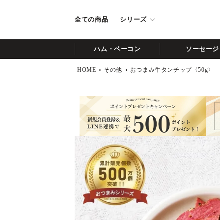
全ての商品
シリーズ
ハム・ベーコン
ソーセージ
HOME
その他
おつまみ牛タンチップ〈50g〉