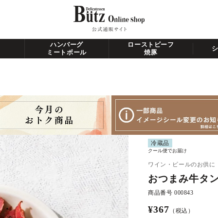
ハンバーグ
ローストビーフ
ミートボール
焼豚
冷蔵品
クール便でお届け
ワイン・ビールのお供に
おつまみ牛タン
商品番号
000843
¥
367
（税込）