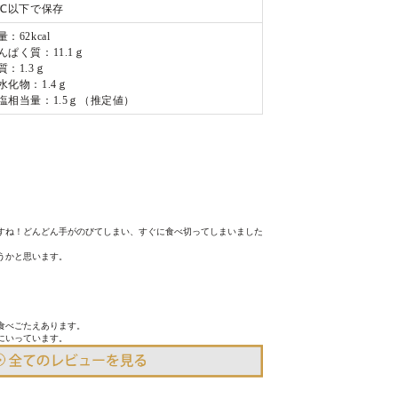
0℃以下で保存
量：62kcal
んぱく質：11.1ｇ
質：1.3ｇ
水化物：1.4ｇ
塩相当量：1.5ｇ（推定値）
すね！どんどん手がのびてしまい、すぐに食べ切ってしまいました
うかと思います。
べごたえあります。

にいっています。