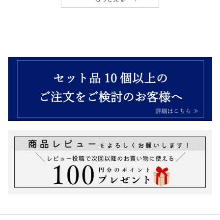
おつまみギフトボックス
¥
2,952
（税込）
＼今月のおトク商品／
ワイン・ビールのお供に