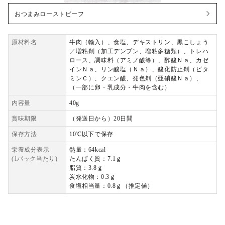
おつまみローストビーフ
原材料名
牛肉（輸入）、食塩、デキストリン、黒こしょう
／増粘剤（加工デンプン、増粘多糖類）、トレハ
ロース、調味料（アミノ酸等）、酢酸Ｎａ、カゼ
インＮａ、リン酸塩（Ｎａ）、酸化防止剤（ビタ
ミンＣ）、クエン酸、発色剤（亜硝酸Ｎａ）、
（一部に卵・乳成分・牛肉を含む）
内容量
40g
賞味期限
（発送日から）20日間
保存方法
10℃以下で保存
栄養成分表示
熱量：64kcal
(1パック当たり)
たんぱく質：7.1ｇ
脂質：3.8ｇ
炭水化物：0.3ｇ
食塩相当量：0.8ｇ（推定値）