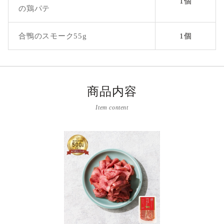
1個
の鶏パテ
合鴨のスモーク55g
1個
商品内容
Item content