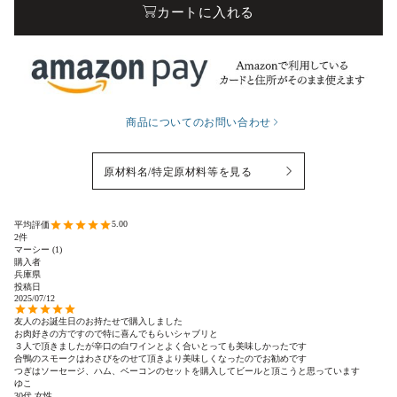
カートに入れる
商品についてのお問い合わせ
原材料名/特定原材料等を見る
5.00
2
マーシー
1
購入者
兵庫県
投稿日
2025/07/12
友人のお誕生日のお持たせで購入しました

お肉好きの方ですので特に喜んでもらいシャブリと

３人で頂きましたが辛口の白ワインとよく合いとっても美味しかったです

合鴨のスモークはわさびをのせて頂きより美味しくなったのでお勧めです

つぎはソーセージ、ハム、ベーコンのセットを購入してビールと頂こうと思っています
ゆこ
30代
女性