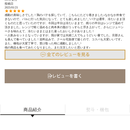
投稿日
2025/01/21
感動の美味しさでした！鶏のパテを探していて、こちらにたどり着きました♪なかなか外食で
きないので、バルに行った気分になって、とても楽しめました^_^パテは通常、冷たいまま頂
くものだと思っていたのですが、今回は半分は冷たいままで、残りの半分はレンジで温めて
頂きました。レンジで軽く温めると肉本来の脂がうっすらと浮き上がって、さらにジューシ
ーさを味わえて、冷たいままとはまた違ったおいしさがありました！

一人飲みセットとなっていますが、我が家では夫婦二人でちょうどいい量でした。旦那さん
も喜んで食べていました！送料込みで、クール宅急便で届くので、コスパも大変いいです。
また、梱包が大変丁寧で、受け取った時に感動しました^_^

他の商品も食べてみたくなりました。また注文したいと思います♪
商品紹介
熨斗・梱包