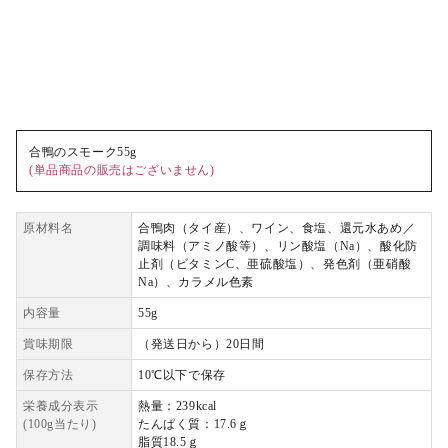
合鴨のスモーク55g
(単品商品の販売はございません)
原材料名
合鴨肉（タイ産）、ワイン、食塩、還元水あめ／
調味料（アミノ酸等）、リン酸塩（Na）、酸化防
止剤（ビタミンC、亜硫酸塩）、発色剤（亜硝酸
Na）、カラメル色素
内容量
55g
賞味期限
（発送日から）20日間
保存方法
10℃以下で保存
栄養成分表示
熱量：239kcal
(100g当たり)
たんぱく質：17.6ｇ
脂質18.5ｇ