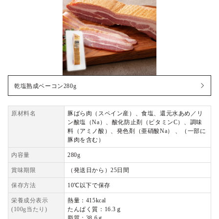
乾塩熟成ベーコン280g
原材料名
豚ばら肉（スペイン産）、食塩、還元水あめ／リ
ン酸塩（Na）、酸化防止剤（ビタミンC）、調味
料（アミノ酸）、発色剤（亜硝酸Na） 、（一部に
豚肉を含む）
内容量
280g
賞味期限
（発送日から）25日間
保存方法
10℃以下で保存
栄養成分表示
熱量：415kcal
(100g当たり)
たんぱく質：16.3ｇ
脂質：38.6ｇ