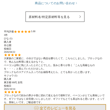
商品についてのお問い合わせ
原材料名/特定原材料等を見る
5.00
3
ひな
1
購入者
非公開
投稿日
2026/04/22
大家族のご家庭に、小分けではない商品を贈りたくて、こちらにしました。ブロックなの
で、色んなお料理に使えるかな？と。

ベーコンは特に気に入ったとのことでした。旨みと香りが良く「こんな高級なもの
を・・・」と喜んでいただけました。

ブロックもの３アイテム入ってのお値段考えたら、とても良かったと思います。
キジョウ
1
購入者
東京都
60代
女性
投稿日
2025/10/14
ブロックなので好みの厚さや形に切れて使えるので便利です。ベーコンがとても美味しいで
す。ギフトではなく自宅使いにしましたが、ギフトでもとても喜ばれると思います。とって
も、美味しいです。ご馳走様です。