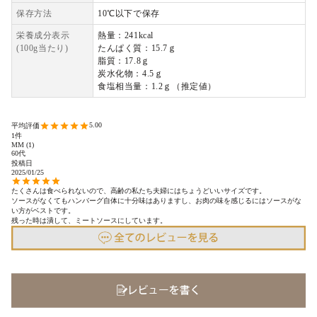
保存方法
10℃以下で保存
栄養成分表示
熱量：241kcal
(100g当たり)
たんぱく質：15.7ｇ
脂質：17.8ｇ
炭水化物：4.5ｇ
食塩相当量：1.2ｇ（推定値）
5.00
1
MM
1
60代
投稿日
2025/01/25
たくさんは食べられないので、高齢の私たち夫婦にはちょうどいいサイズです。

ソースがなくてもハンバーグ自体に十分味はありますし、お肉の味を感じるにはソースがな
い方がベストです。

残った時は潰して、ミートソースにしています。