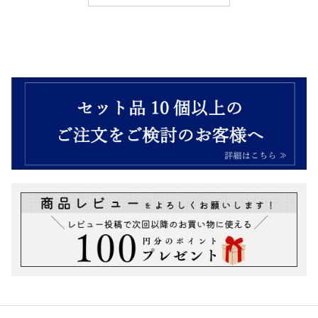
おつまみギフトボックス
¥
2,952
（税込）
＼今月のおトク商品／
ワイン・ビールのお供に