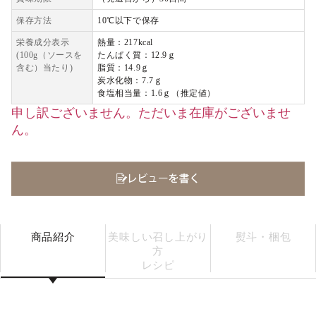
保存方法
10℃以下で保存
栄養成分表示
熱量：217kcal
(100g（ソースを
たんぱく質：12.9ｇ
含む）当たり)
脂質：14.9ｇ
炭水化物：7.7ｇ
食塩相当量：1.6ｇ（推定値）
申し訳ございません。ただいま在庫がございませ
ん。
商品紹介
美味しい召し上がり
熨斗・梱包
方
レシピ