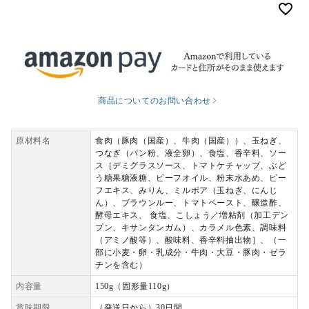
商品についてのお問い合わせ
原材料名
食肉（豚肉（国産）、牛肉（国産））、玉ねぎ、
つなぎ（パン粉、液全卵）、食塩、香辛料、ソー
ス［デミグラスソース、トマトケチャップ、ぶど
う糖果糖液糖、ビーフオイル、粉末水あめ、ビー
フエキス、みりん、ミルポア（玉ねぎ、にんじ
ん）、ブラウンルー、トマトペースト、醸造酢、
酵母エキス、 食塩、こしょう／増粘剤（加工デン
プン、キサンタンガム）、カラメル色素、調味料
（アミノ酸等）、酸味料、香辛料抽出物］、（一
部に小麦・卵・乳成分・牛肉・大豆・豚肉・ゼラ
チンを含む）
内容量
150g（固形量110g）
賞味期限
（発送日から）30日間