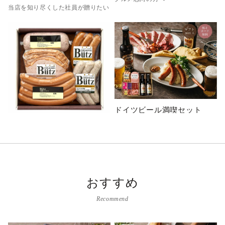
当店を知り尽くした社員が贈りたい
ドイツビール満喫セット
スペシャルセレクションＩ
5,200
円
（税込）
ソーセージ
ドイツビールを堪能する
5,000
円
（税込）
ゲゼレが手掛ける本物のソーセージ
おすすめ
Recommend