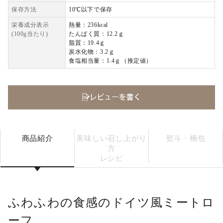
保存方法
10℃以下で保存
栄養成分表示
熱量：236kcal
(100g当たり)
たんぱく質：12.2ｇ
脂質：19.4ｇ
炭水化物：3.2ｇ
食塩相当量：1.4ｇ（推定値）
商品紹介
美味しい召し上がり
熨斗・梱包
方
レシピ
ふわふわの食感のドイツ風ミートロ
ーフ