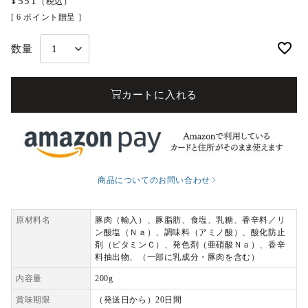
¥
551
（税込）
[
6
ポイント贈呈 ]
カートに入れる
商品についてのお問い合わせ
原材料名
豚肉（輸入）、豚脂肪、食塩、乳糖、香辛料／リ
ン酸塩（Ｎａ）、調味料（アミノ酸）、酸化防止
剤（ビタミンＣ）、発色剤（亜硝酸Ｎａ）、香辛
料抽出物、（一部に乳成分・豚肉を含む）
内容量
200g
賞味期限
（発送日から）20日間